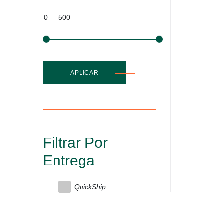
0
—
500
APLICAR
Filtrar Por
Entrega
QuickShip