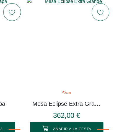
Stua
pa
Mesa Eclipse Extra Grande
362,00 €
TA
AÑADIR A LA CESTA