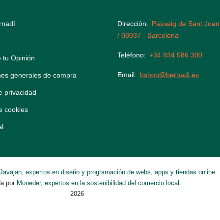
rnadí
Dirección
Passeig de Sant Joan
/ 08037 - Barcelona
Teléfono
+34 934 586 300
 tu Opinión
Email
bshop@bernadi.es
nes generales de compra
de privacidad
de cookies
al
Javajan, expertos en diseño y programación de webs, apps y tiendas online.
da por
Moneder, expertos en la sostenibilidad del comercio local.
2026