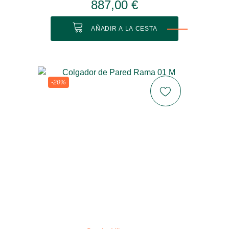
887,00 €
AÑADIR A LA CESTA
-20%