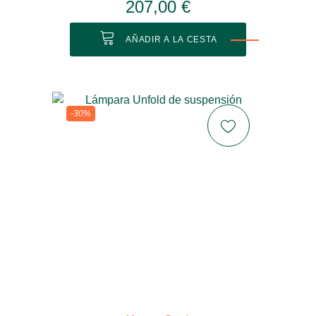
207,00 €
AÑADIR A LA CESTA
-30%