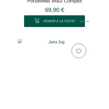
Portavelas W&S Complot
69,90 €
AÑADIR A LA CESTA