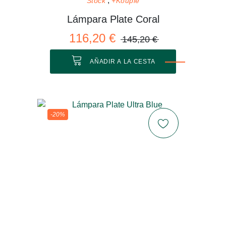
Stock
+Kouple
Lámpara Plate Coral
116,20 €
145,20 €
AÑADIR A LA CESTA
-20%