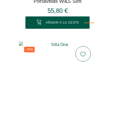
Portavelas W&S Soft
55,80 €
AÑADIR A LA CESTA
-30%