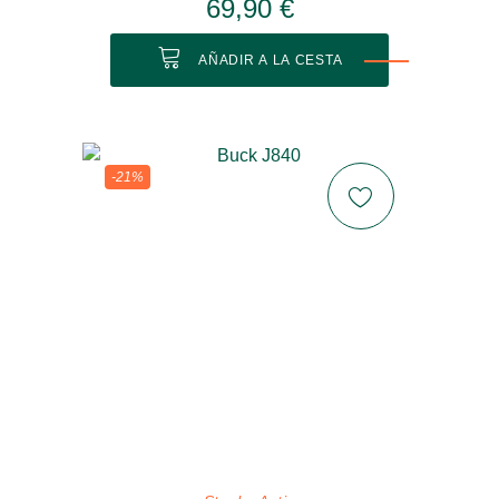
69,90 €
AÑADIR A LA CESTA
-21%