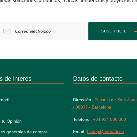
últimas soluciones, productos, marcas, tendencias y proyect
Correo electrónico
SUSCRÍBETE
s de interés
Datos de contacto
rnadí
Dirección
Passeig de Sant Joan
/ 08037 - Barcelona
Teléfono
+34 934 586 300
 tu Opinión
Email
bshop@bernadi.es
nes generales de compra